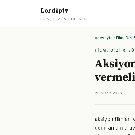
Lordiptv
FILM, DIZI & EĞLENCE
Anasayfa
·
Film, Dizi
FILM, DIZI & E
Aksiyon
vermeli
23 Nisan 2026
aksiyon filmleri
derin anlam araya