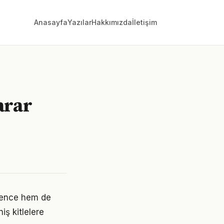
Anasayfa
Yazılar
Hakkımızda
İletişim
arar
ğlence hem de
iş kitlelere