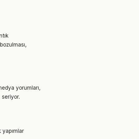
ntık
 bozulması,
l medya yorumları,
 seriyor.
ık yapımlar