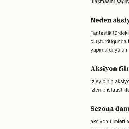
ulaşmasını sağlıy
Neden aksiy
Fantastik türdeki 
oluşturduğunda i
yapıma duyulan 
Aksiyon fil
İzleyicinin aksiy
izleme istatistikl
Sezona damg
aksiyon filmleri 