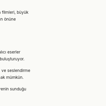
 filmleri, büyük
rın önüne
ıcı eserler
 buluşturuyor.
ri ve seslendirme
aşmak mümkün.
âyenin sunduğu