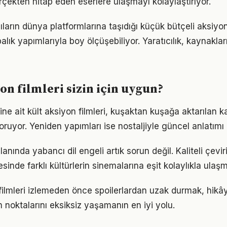
rçekten hitap eden eserlere ulaşmayı kolaylaştırıyor.
ların dünya platformlarına taşıdığı küçük bütçeli aksiyon
alık yapımlarıyla boy ölçüşebiliyor. Yaratıcılık, kaynakla
on filmleri sizin için uygun?
 ait kült aksiyon filmleri, kuşaktan kuşağa aktarılan kal
oruyor. Yeniden yapımları ise nostaljiyle güncel anlatımı
alanında yabancı dil engeli artık sorun değil. Kaliteli çevi
yesinde farklı kültürlerin sinemalarına eşit kolaylıkla ul
 filmleri izlemeden önce spoilerlardan uzak durmak, hik
 noktalarını eksiksiz yaşamanın en iyi yolu.