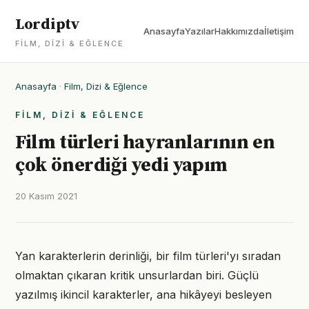
Lordiptv
Anasayfa
Yazılar
Hakkımızda
İletişim
FILM, DIZI & EĞLENCE
Anasayfa
·
Film, Dizi & Eğlence
FILM, DIZI & EĞLENCE
Film türleri hayranlarının en
çok önerdiği yedi yapım
20 Kasım 2021
Yan karakterlerin derinliği, bir film türleri'yı sıradan
olmaktan çıkaran kritik unsurlardan biri. Güçlü
yazılmış ikincil karakterler, ana hikâyeyi besleyen