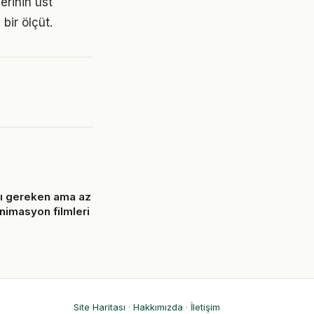
erinin üst
bir ölçüt.
ı gereken ama az
 animasyon filmleri
6
Site Haritası
·
Hakkımızda
·
İletişim