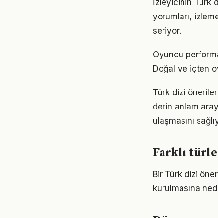
İzleyicinin Türk 
yorumları, izleme
seriyor.
Oyuncu performans
Doğal ve içten o
Türk dizi öneril
derin anlam araya
ulaşmasını sağlıy
Farklı türle
Bir Türk dizi öne
kurulmasına nede