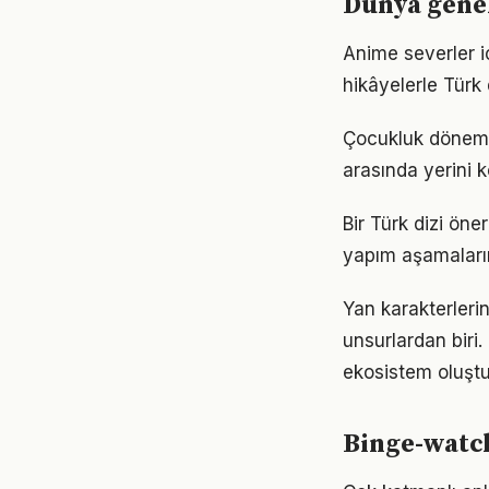
Dünya genel
Anime severler iç
hikâyelerle Türk 
Çocukluk dönemine
arasında yerini k
Bir Türk dizi öne
yapım aşamaların
Yan karakterlerin 
unsurlardan biri.
ekosistem oluştu
Binge-watch