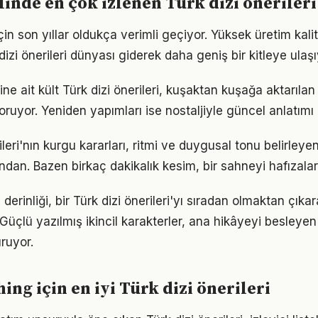
inde en çok izlenen Türk dizi önerileri
in son yıllar oldukça verimli geçiyor. Yüksek üretim kal
dizi önerileri dünyası giderek daha geniş bir kitleye ulaşı
 ait kült Türk dizi önerileri, kuşaktan kuşağa aktarılan 
oruyor. Yeniden yapımları ise nostaljiyle güncel anlatımı
rileri'nın kurgu kararları, ritmi ve duygusal tonu belirley
dan. Bazen birkaç dakikalık kesim, bir sahneyi hafızalara
derinliği, bir Türk dizi önerileri'yı sıradan olmaktan çıkar
 Güçlü yazılmış ikincil karakterler, ana hikâyeyi besleyen
ruyor.
ing için en iyi Türk dizi önerileri