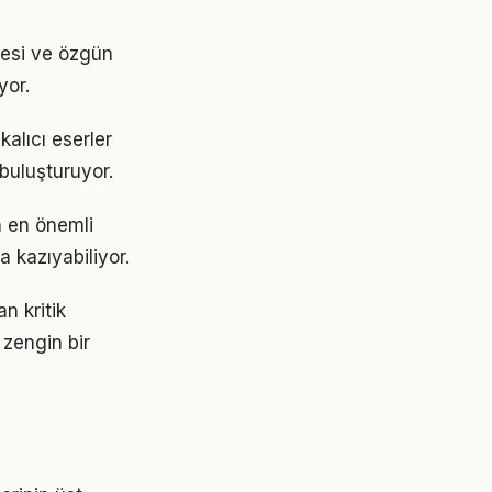
itesi ve özgün
yor.
kalıcı eserler
 buluşturuyor.
en en önemli
 kazıyabiliyor.
an kritik
 zengin bir