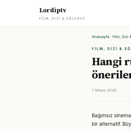
Lordiptv
FILM, DIZI & EĞLENCE
Anasayfa
·
Film, Dizi
FILM, DIZI & E
Hangi r
önerile
7 Mayıs 2026
Bağımsız sinema,
bir alternatif. B