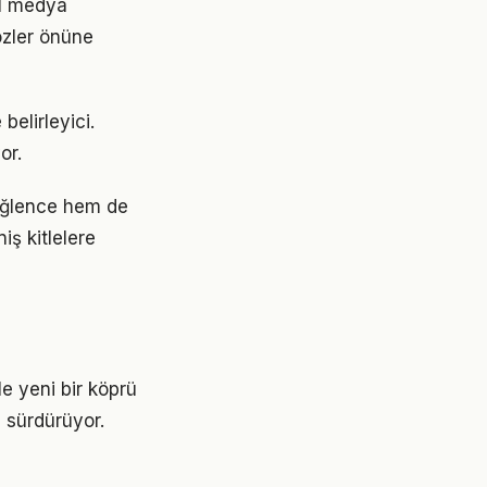
yal medya
gözler önüne
belirleyici.
or.
 eğlence hem de
iş kitlelere
le yeni bir köprü
ı sürdürüyor.