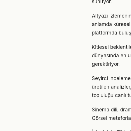
sunuyor.
Altyazı izlemenin
anlamda küresel b
platformda buluşa
Kitlesel beklenti
dünyasında en uz
gerektiriyor.
Seyirci incelemes
üretilen analizle
topluluğu canlı t
Sinema dili, dra
Görsel metaforlar