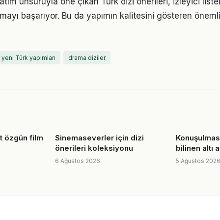
tım unsuruyla öne çıkan Türk dizi önerileri, izleyici listel
lmayı başarıyor. Bu da yapımın kalitesini gösteren önemli 
yeni Türk yapımları
drama diziler
rt özgün film
Sinemaseverler için dizi
Konuşulmas
önerileri koleksiyonu
bilinen altı
6 Ağustos 2026
5 Ağustos 202