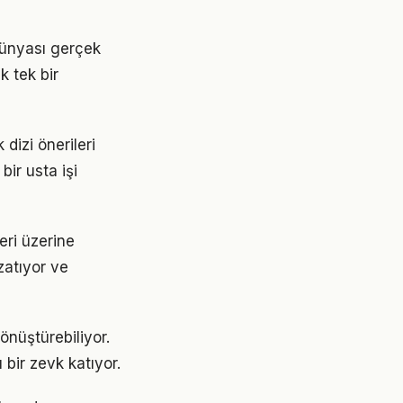
 dünyası gerçek
k tek bir
dizi önerileri
ir usta işi
leri üzerine
zatıyor ve
önüştürebiliyor.
 bir zevk katıyor.