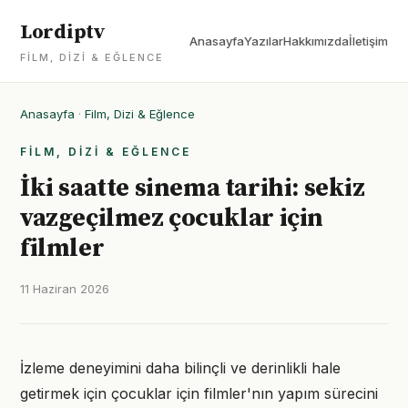
Lordiptv
Anasayfa
Yazılar
Hakkımızda
İletişim
FILM, DIZI & EĞLENCE
Anasayfa
·
Film, Dizi & Eğlence
FILM, DIZI & EĞLENCE
İki saatte sinema tarihi: sekiz
vazgeçilmez çocuklar için
filmler
11 Haziran 2026
İzleme deneyimini daha bilinçli ve derinlikli hale
getirmek için çocuklar için filmler'nın yapım sürecini