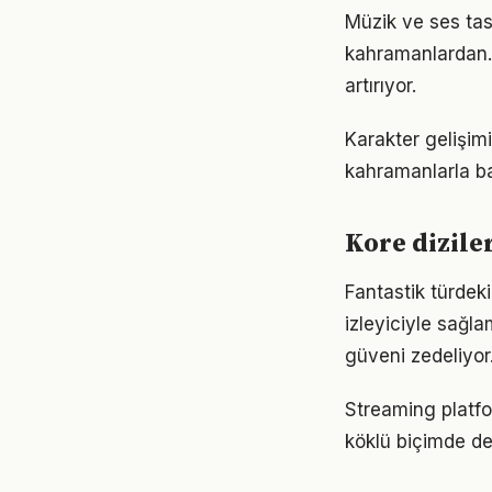
Müzik ve ses tas
kahramanlardan. B
artırıyor.
Karakter gelişimi
kahramanlarla ba
Kore dizile
Fantastik türdeki 
izleyiciyle sağl
güveni zedeliyor
Streaming platfor
köklü biçimde değ