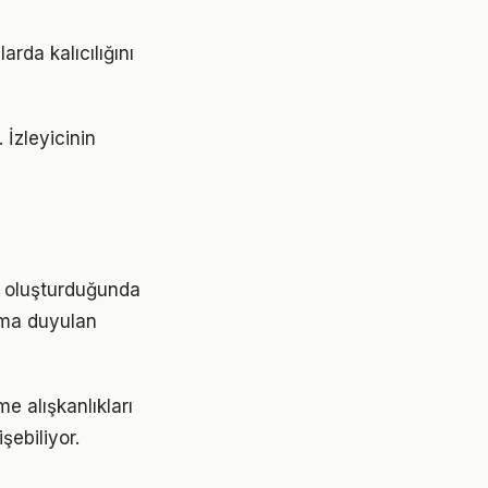
rda kalıcılığını
 İzleyicinin
tık oluşturduğunda
ıma duyulan
e alışkanlıkları
şebiliyor.