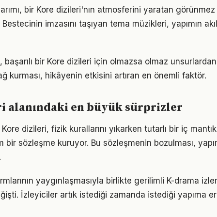
arımı, bir Kore dizileri'nın atmosferini yaratan görünmez
estecinin imzasını taşıyan tema müzikleri, yapımın akılla
, başarılı bir Kore dizileri için olmazsa olmaz unsurlardan.
ğ kurması, hikâyenin etkisini artıran en önemli faktör.
ri alanındaki en büyük sürprizler
Kore dizileri, fizik kurallarını yıkarken tutarlı bir iç man
am bir sözleşme kuruyor. Bu sözleşmenin bozulması, yap
.
mlarının yaygınlaşmasıyla birlikte gerilimli K-drama izlem
işti. İzleyiciler artık istediği zamanda istediği yapıma eri