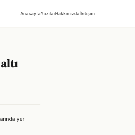
Anasayfa
Yazılar
Hakkımızda
İletişim
altı
larında yer