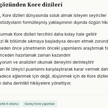
 gözünden Kore dizileri
Kore dizileri dünyasında soluk almak isteyen seyirciler 
k stüdyoların formülleşmiş yaklaşımının dışında özgün hi
turmak Kore dizileri tercihini daha kolay hale getirir
i sizi ilk bölümde sıkmaya başladıysa devam etmek zorund
lemeden önce yönetmenin önceki yapımlarını araştırmak fa
 önceden hazırlamak zaman kazandırır
 yorum ve analizleri okumak deneyimi derinleştirir
rı ile izleyici puanlarını karşılaştırarak karar vermek daha
 sadece eğlenmek için değil, düşünmek için de Kore dizileri
ı daha derinlikli hikâyelere yöneltiyor.
ntik K-drama
Güney Kore yapımları