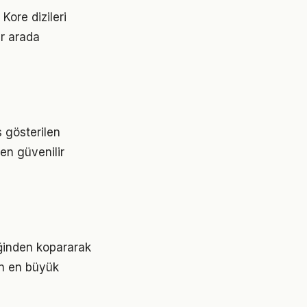
Kore dizileri
ir arada
s gösterilen
 en güvenilir
liğinden kopararak
ın en büyük