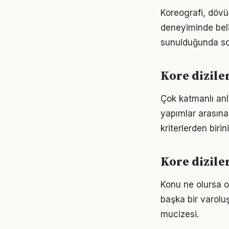
Koreografi, dövü
deneyiminde belirl
sunulduğunda son
Kore dizile
Çok katmanlı anla
yapımlar arasına 
kriterlerden birin
Kore diziler
Konu ne olursa ol
başka bir varolu
mucizesi.