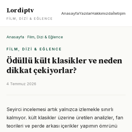
Lordiptv
Anasayfa
Yazılar
Hakkımızda
İletişim
FILM, DIZI & EĞLENCE
Anasayfa
·
Film, Dizi & Eğlence
FILM, DIZI & EĞLENCE
Ödüllü kült klasikler ve neden
dikkat çekiyorlar?
4 Temmuz 2026
Seyirci incelemesi artık yalnızca izlemekle sınırlı
kalmıyor. kült klasikler üzerine üretilen analizler, fan
teorileri ve perde arkası içerikler yapımın ömrünü