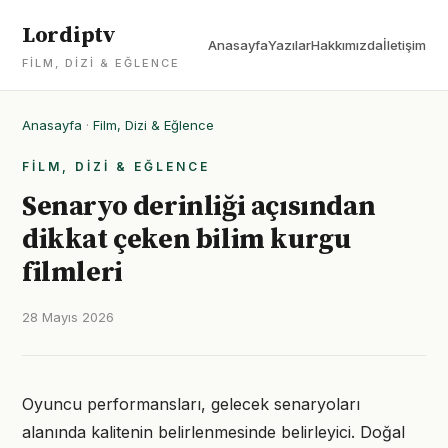
Lordiptv
Anasayfa
Yazılar
Hakkımızda
İletişim
FILM, DIZI & EĞLENCE
Anasayfa
·
Film, Dizi & Eğlence
FILM, DIZI & EĞLENCE
Senaryo derinliği açısından
dikkat çeken bilim kurgu
filmleri
28 Mayıs 2026
Oyuncu performansları, gelecek senaryoları
alanında kalitenin belirlenmesinde belirleyici. Doğal