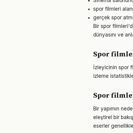
Sinema salonunda
spor filmleri ala
gerçek spor atmo
Bir spor filmleri'
dünyasını ve anla
Spor filmle
İzleyicinin spor 
izleme istatistikl
Spor filmle
Bir yapımın nede
eleştirel bir bak
eserler genellikle