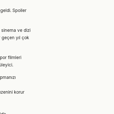
geldi. Spoiler
in sinema ve dizi
r geçen yıl çok
or filmleri
leyici.
yapmanızı
üzenini korur