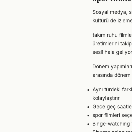
Sosyal medya, spo
kültürü de izleme
takım ruhu filmle
üretimlerini tak
sesli hale geliyor
Dönem yapımları, 
arasında dönem y
Aynı türdeki fark
kolaylaştırır
Gece geç saatler
spor filmleri seç
Binge-watching y