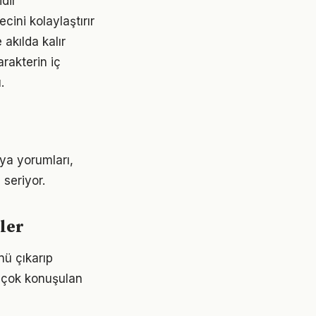
dir
cini kolaylaştırır
akılda kalır
arakterin iç
.
dya yorumları,
 seriyor.
ler
nü çıkarıp
n çok konuşulan