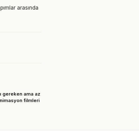
yapımlar arasında
ı gereken ama az
 animasyon filmleri
6