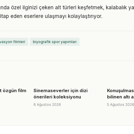
nında özel ilginizi çeken alt türleri keşfetmek, kalabalık 
itap eden eserlere ulaşmayı kolaylaştırıyor.
vasyon filmleri
biyografik spor yapımları
rt özgün film
Sinemaseverler için dizi
Konuşulmas
önerileri koleksiyonu
bilinen altı
6 Ağustos 2026
5 Ağustos 202