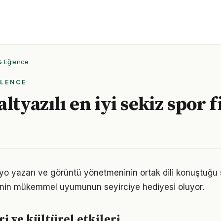
 & Eğlence
ĞLENCE
ltyazılı en iyi sekiz spor f
o yazarı ve görüntü yönetmeninin ortak dili konuştuğu sp
rinin mükemmel uyumunun seyirciye hediyesi oluyor.
i ve kültürel etkileri