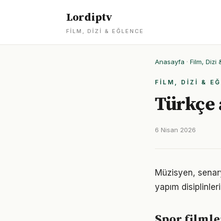
Lordiptv
FILM, DIZI & EĞLENCE
Anasayfa
·
Film, Dizi
FILM, DIZI & E
Türkçe a
6 Nisan 2026
Müzisyen, senary
yapım disiplinle
Spor filmler