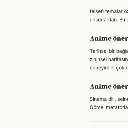
felsefi temalar ö
unsurlardan. Bu 
Anime öneri
Tarihsel bir bağl
zihinsel haritası
deneyimini çok da
Anime öneri
Sinema dili, sei
Görsel metaforlar