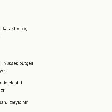
; karakterin iç
.
i. Yüksek bütçeli
yor.
rin eleştiri
or.
an. İzleyicinin