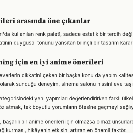
leri arasında öne çıkanlar
ri'da kullanılan renk paleti, sadece estetik bir tercih değil
tının duygusal tonunu yansıtan bilinçli bir tasarım kararı
ing için en iyi anime önerileri
everlerin dikkatini çeken bir başka konu da yapım kalites
l olarak sunduğu deneyim, sinema salonu hissini eve taşı
ategorisindeki yeni yapımları değerlendirirken farklı ülkele
göz atmak, tek boyutlu yorumların ötesine geçmeyi sağlıy
, başarılı bir anime önerileri için olmazsa olmaz unsurlard
ğ kurması, hikâyenin etkisini artıran en önemli faktör.