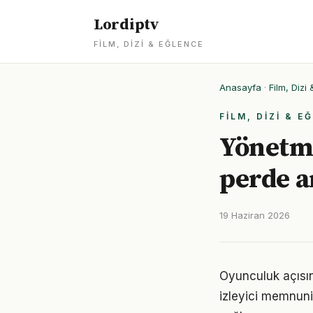
Lordiptv
FILM, DIZI & EĞLENCE
Anasayfa
·
Film, Dizi
FILM, DIZI & E
Yönetme
perde a
19 Haziran 2026
Oyunculuk açısı
izleyici memnuni