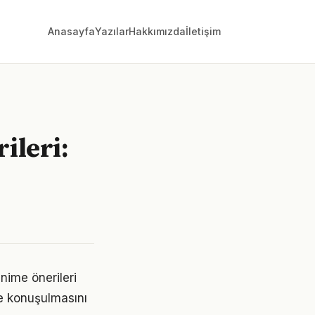
Anasayfa
Yazılar
Hakkımızda
İletişim
ileri:
ime önerileri
re konuşulmasını