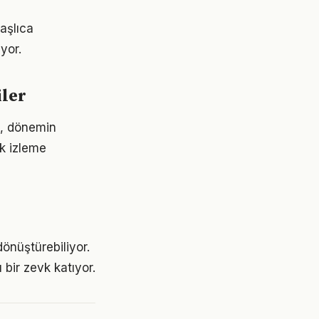
başlıca
yor.
iler
il, dönemin
ek izleme
önüştürebiliyor.
 bir zevk katıyor.